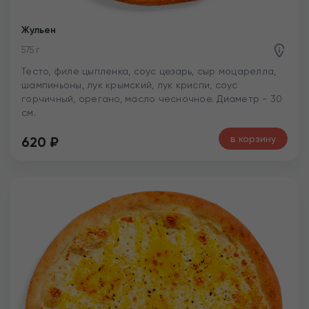
Жульен
575 г
Тесто, филе цыпленка, соус цезарь, сыр моцарелла,
шампиньоны, лук крымский, лук криспи, соус
горчичный, орегано, масло чесночное. Диаметр - 30
см.
в корзину
620
₽