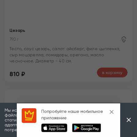
Сырная
670 г
Тесто, соус цезарь, сыр моцарелла, соус сырный, сыр
пармезан, сыр чеддер, орегано, масло чесночное.
Диаметр - 40 см.
в корзину
750
₽
Мы используем информацию, зарегистрированную в
Попробуйте наше мобильное
файлах «cookies», в частности, в рекламных и
приложение
статистических целях, а также для того, чтобы
адаптировать наши сайты к индивидуальным
потребностям пользователей.