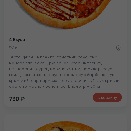
4 Вкуса
565 г
Тесто, филе цыпленка, томатный соус, сыр
моцарелла, бекон, рубленое мясо цыпленка,
пепперони, огурец маринованный, помидор, соус
гриль,шампиньоны, соус цезарь, соус барбекю, лук
крымский, сыр пармезан, соус горчичный, лук криспи,
орегано, масло чесночное. Диаметр - 30 см.
в корзину
730
₽