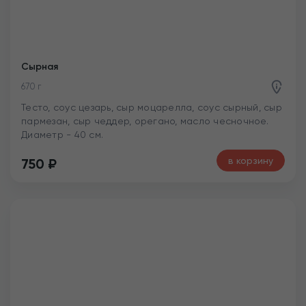
880 г
Тесто, томатный соус, сыр моцарелла, картофель по-
деревенски, бекон, сервелат, филе цыпленка, лук
крымский, сыр пармезан, соус горчичный, орегано,
масло чесночное. Диаметр - 40 см
в корзину
840
₽