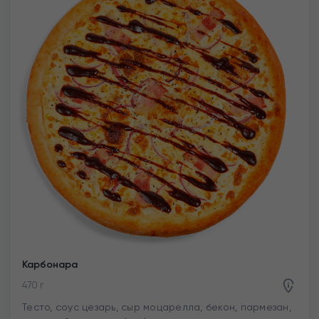
Карбонара
470 г
Тесто, соус цезарь, сыр моцарелла, бекон, пармезан,