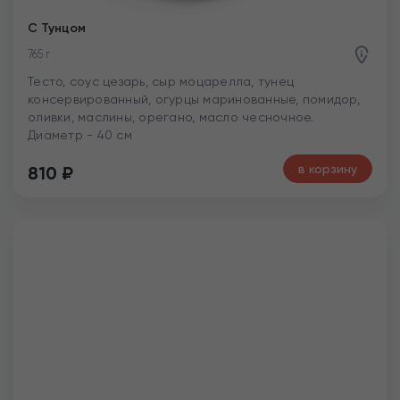
С Тунцом
765 г
Тесто, соус цезарь, сыр моцарелла, тунец
консервированный, огурцы маринованные, помидор,
оливки, маслины, орегано, масло чесночное.
Диаметр - 40 см
в корзину
810
₽